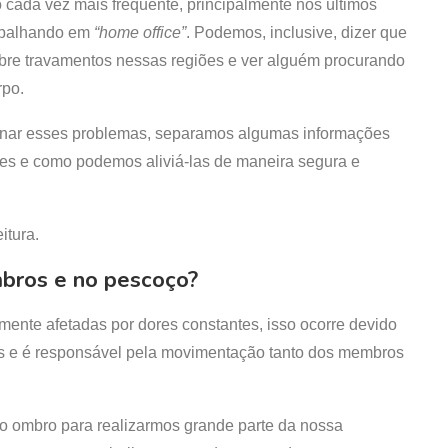
 cada vez mais frequente, principalmente nos últimos
abalhando em
“home office”
. Podemos, inclusive, dizer que
bre travamentos nessas regiões e ver alguém procurando
rpo.
ionar esses problemas, separamos algumas informações
res e como podemos aliviá-las de maneira segura e
itura.
mbros e no pescoço?
ente afetadas por dores constantes, isso ocorre devido
s e é responsável pela movimentação tanto dos membros
 ombro para realizarmos grande parte da nossa