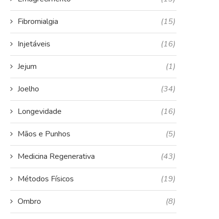
Fibromialgia
(15)
Injetáveis
(16)
Jejum
(1)
Joelho
(34)
Longevidade
(16)
Mãos e Punhos
(5)
Medicina Regenerativa
(43)
Métodos Físicos
(19)
Ombro
(8)