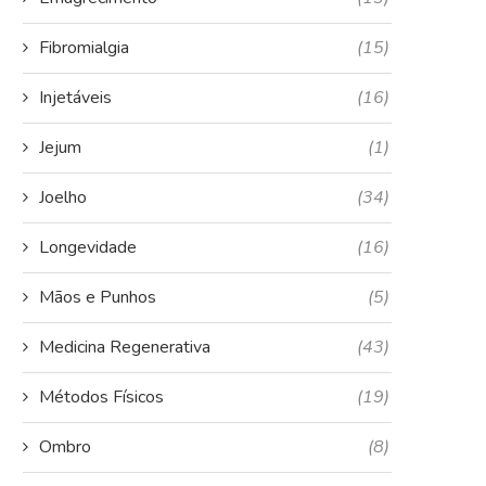
Fibromialgia
(15)
Injetáveis
(16)
Jejum
(1)
Joelho
(34)
Longevidade
(16)
Mãos e Punhos
(5)
Medicina Regenerativa
(43)
Métodos Físicos
(19)
Ombro
(8)