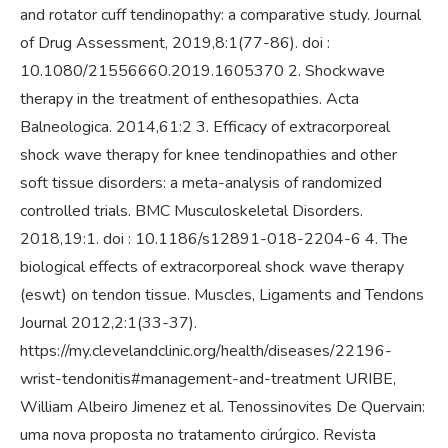
and rotator cuff tendinopathy: a comparative study. Journal
of Drug Assessment, 2019,8:1(77-86). doi :
10.1080/21556660.2019.1605370 2. Shockwave
therapy in the treatment of enthesopathies. Acta
Balneologica. 2014,61:2 3. Efficacy of extracorporeal
shock wave therapy for knee tendinopathies and other
soft tissue disorders: a meta-analysis of randomized
controlled trials. BMC Musculoskeletal Disorders.
2018,19:1. doi : 10.1186/s12891-018-2204-6 4. The
biological effects of extracorporeal shock wave therapy
(eswt) on tendon tissue. Muscles, Ligaments and Tendons
Journal 2012,2:1(33-37).
https://my.clevelandclinic.org/health/diseases/22196-
wrist-tendonitis#management-and-treatment URIBE,
William Albeiro Jimenez et al. Tenossinovites De Quervain:
uma nova proposta no tratamento cirúrgico. Revista