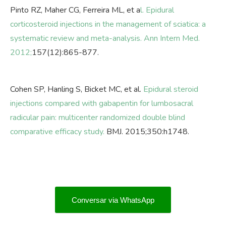
Pinto RZ, Maher CG, Ferreira ML, et a
l. Epidural
corticosteroid injections in the management of sciatica: a
systematic review and meta-analysis. Ann Intern Med.
2012;
157(12):865-877.
Cohen SP, Hanling S, Bicket MC, et al.
Epidural steroid
injections compared with gabapentin for lumbosacral
radicular pain: multicenter randomized double blind
comparative efficacy study.
BMJ. 2015;350:h1748.
Conversar via WhatsApp