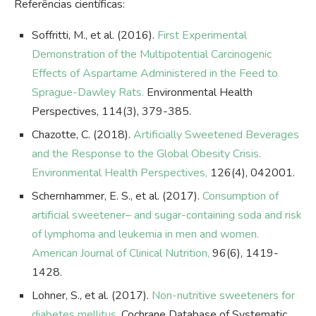
Referências científicas:
Soffritti, M., et al. (2016).
First Experimental
Demonstration of the Multipotential Carcinogenic
Effects of Aspartame Administered in the Feed to
Sprague-Dawley Rats.
Environmental Health
Perspectives, 114(3), 379-385.
Chazotte, C. (2018).
Artificially Sweetened Beverages
and the Response to the Global Obesity Crisis.
Environmental Health Perspectives,
126(4), 042001.
Schernhammer, E. S., et al. (2017).
Consumption of
artificial sweetener– and sugar-containing soda and risk
of lymphoma and leukemia in men and women.
American Journal of Clinical Nutrition,
96(6), 1419-
1428.
Lohner, S., et al. (2017).
Non-nutritive sweeteners for
diabetes mellitus.
Cochrane Database of Systematic