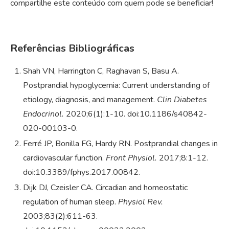
compartilhe este conteúdo com quem pode se beneficiar!
Referências Bibliográficas
Shah VN, Harrington C, Raghavan S, Basu A.
Postprandial hypoglycemia: Current understanding of
etiology, diagnosis, and management.
Clin Diabetes
Endocrinol.
2020;6(1):1-10. doi:10.1186/s40842-
020-00103-0.
Ferré JP, Bonilla FG, Hardy RN. Postprandial changes in
cardiovascular function.
Front Physiol.
2017;8:1-12.
doi:10.3389/fphys.2017.00842.
Dijk DJ, Czeisler CA. Circadian and homeostatic
regulation of human sleep.
Physiol Rev.
2003;83(2):611-63.