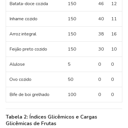
Batata-doce cozida
150
46
12
Inhame cozido
150
40
11
Arroz integral
150
38
16
Feijão preto cozido
150
30
10
Alulose
5
0
0
Ovo cozido
50
0
0
Bife de boi grelhado
100
0
0
Tabela 2: Índices Glicêmicos e Cargas
Glicêmicas de Frutas