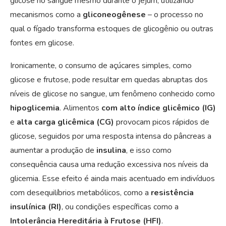
glicose no sangue mesmo durante o jejum, utilizando
mecanismos como a
gliconeogênese
– o processo no
qual o fígado transforma estoques de glicogênio ou outras
fontes em glicose.
Ironicamente, o consumo de açúcares simples, como
glicose e frutose, pode resultar em quedas abruptas dos
níveis de glicose no sangue, um fenômeno conhecido como
hipoglicemia
. Alimentos
com alto índice glicêmico (IG)
e
alta carga glicêmica (CG)
provocam picos rápidos de
glicose, seguidos por uma resposta intensa do pâncreas a
aumentar a produção de
insulina
, e isso como
consequência causa uma redução excessiva nos níveis da
glicemia. Esse efeito é ainda mais acentuado em indivíduos
com desequilíbrios metabólicos, como a
resistência
insulínica (RI)
, ou condições específicas como a
Intolerância Hereditária à Frutose (HFI)
.