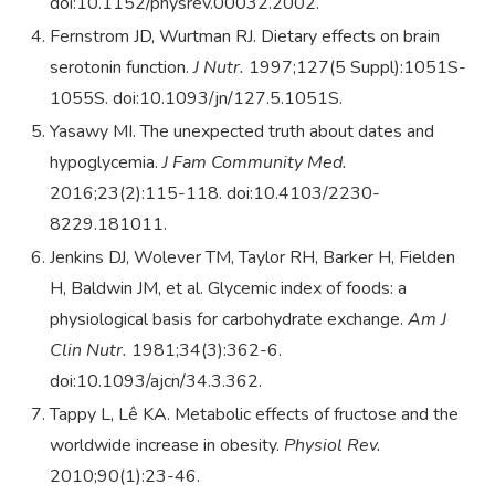
doi:10.1152/physrev.00032.2002.
Fernstrom JD, Wurtman RJ. Dietary effects on brain
serotonin function.
J Nutr.
1997;127(5 Suppl):1051S-
1055S. doi:10.1093/jn/127.5.1051S.
Yasawy MI. The unexpected truth about dates and
hypoglycemia.
J Fam Community Med.
2016;23(2):115-118. doi:10.4103/2230-
8229.181011.
Jenkins DJ, Wolever TM, Taylor RH, Barker H, Fielden
H, Baldwin JM, et al. Glycemic index of foods: a
physiological basis for carbohydrate exchange.
Am J
Clin Nutr.
1981;34(3):362-6.
doi:10.1093/ajcn/34.3.362.
Tappy L, Lê KA. Metabolic effects of fructose and the
worldwide increase in obesity.
Physiol Rev.
2010;90(1):23-46.