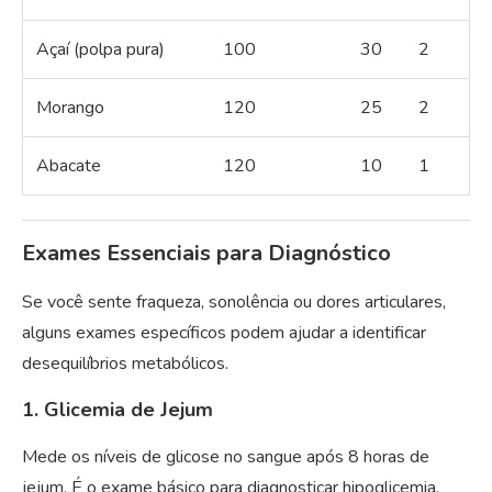
Açaí (polpa pura)
100
30
2
Morango
120
25
2
Abacate
120
10
1
Exames Essenciais para Diagnóstico
Se você sente fraqueza, sonolência ou dores articulares,
alguns exames específicos podem ajudar a identificar
desequilíbrios metabólicos.
1. Glicemia de Jejum
Mede os níveis de glicose no sangue após 8 horas de
jejum. É o exame básico para diagnosticar hipoglicemia,