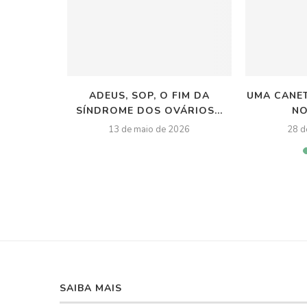
AS COM
ADEUS, SOP, O FIM DA
UMA CANE
OLVEM
SÍNDROME DOS OVÁRIOS...
NO
IMER
13 de maio de 2026
28 d
 2026
SAIBA MAIS