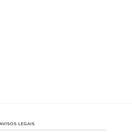
RTROSE DE JOELHO: TREINO
GEROZIMA: TRATAMEN
DE FORÇA NÃO É...
PODE REVERTER O
ENVELHECIMENTO E
10 de março de 2026
DESGASTE...
6 de março de 2026
AVISOS LEGAIS