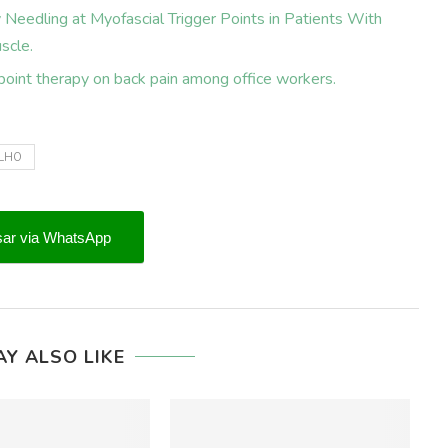
Needling at Myofascial Trigger Points in Patients With
scle.
 point therapy on back pain among office workers.
ILHO
ar via WhatsApp
AY ALSO LIKE