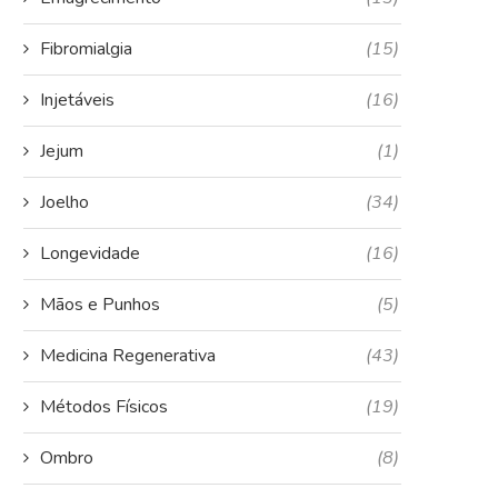
Fibromialgia
(15)
Injetáveis
(16)
Jejum
(1)
Joelho
(34)
Longevidade
(16)
Mãos e Punhos
(5)
Medicina Regenerativa
(43)
Métodos Físicos
(19)
Ombro
(8)