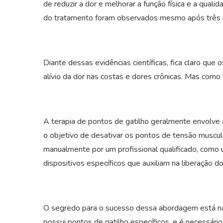
de reduzir a dor e melhorar a função física e a qual
do tratamento foram observados mesmo após trê
Diante dessas evidências científicas, fica claro qu
alívio da dor nas costas e dores crônicas. Mas com
A terapia de pontos de gatilho geralmente envolve 
o objetivo de desativar os pontos de tensão muscular
manualmente por um profissional qualificado, como 
dispositivos específicos que auxiliam na liberação d
O segredo para o sucesso dessa abordagem está na 
possui pontos de gatilho específicos, e é necessári