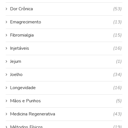
Dor Crônica
(53)
Emagrecimento
(13)
Fibromialgia
(15)
Injetáveis
(16)
Jejum
(1)
Joelho
(34)
Longevidade
(16)
Mãos e Punhos
(5)
Medicina Regenerativa
(43)
Métodos Físicos
(19)