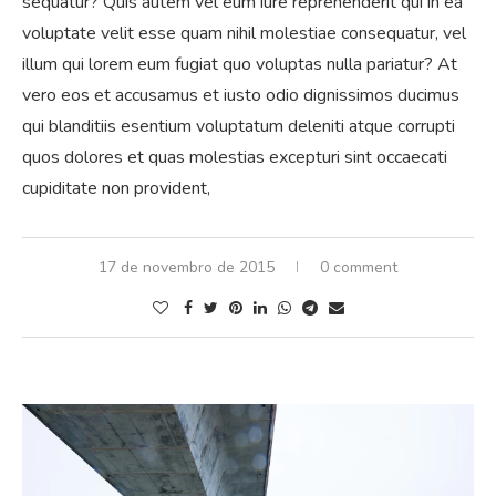
sequatur? Quis autem vel eum iure reprehenderit qui in ea
voluptate velit esse quam nihil molestiae consequatur, vel
illum qui lorem eum fugiat quo voluptas nulla pariatur? At
vero eos et accusamus et iusto odio dignissimos ducimus
qui blanditiis esentium voluptatum deleniti atque corrupti
quos dolores et quas molestias excepturi sint occaecati
cupiditate non provident,
17 de novembro de 2015
0 comment