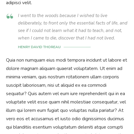
adipisci velit.
I went to the woods because I wished to live
deliberately, to front only the essential facts of life, and
see if I could not learn what it had to teach, and not,
when I came to die, discover that I had not lived.
HENRY DAVID THOREAU
Quia non numquam eius modi tempora incidunt ut labore et
dolore magnam aliquam quaerat voluptatem. Ut enim ad
minima veniam, quis nostrum rcitationem ullam corporis
suscipit laboriosam, nisi ut aliquid ex ea commodi
sequatur? Quis autem vel eum iure reprehenderit qui in ea
voluptate velit esse quam nihil molestiae consequatur, vel
illum qui lorem eum fugiat quo voluptas nulla pariatur? At
vero eos et accusamus et iusto odio dignissimos ducimus
qui blanditiis esentium voluptatum deleniti atque corrupti