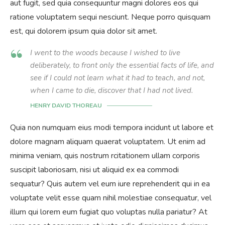
aut fugit, sed quia consequuntur magni dolores eos qui
ratione voluptatem sequi nesciunt. Neque porro quisquam
est, qui dolorem ipsum quia dolor sit amet.
I went to the woods because I wished to live
deliberately, to front only the essential facts of life, and
see if I could not learn what it had to teach, and not,
when I came to die, discover that I had not lived.
HENRY DAVID THOREAU
Quia non numquam eius modi tempora incidunt ut labore et
dolore magnam aliquam quaerat voluptatem. Ut enim ad
minima veniam, quis nostrum rcitationem ullam corporis
suscipit laboriosam, nisi ut aliquid ex ea commodi
sequatur? Quis autem vel eum iure reprehenderit qui in ea
voluptate velit esse quam nihil molestiae consequatur, vel
illum qui lorem eum fugiat quo voluptas nulla pariatur? At