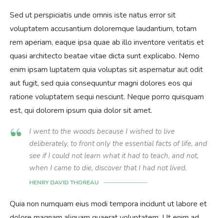
Sed ut perspiciatis unde omnis iste natus error sit
voluptatem accusantium doloremque laudantium, totam
rem aperiam, eaque ipsa quae ab illo inventore veritatis et
quasi architecto beatae vitae dicta sunt explicabo. Nemo
enim ipsam luptatem quia voluptas sit aspernatur aut odit
aut fugit, sed quia consequuntur magni dolores eos qui
ratione voluptatem sequi nesciunt. Neque porro quisquam
est, qui dolorem ipsum quia dolor sit amet.
I went to the woods because I wished to live
deliberately, to front only the essential facts of life, and
see if I could not learn what it had to teach, and not,
when I came to die, discover that I had not lived.
HENRY DAVID THOREAU
Quia non numquam eius modi tempora incidunt ut labore et
dolore magnam aliquam quaerat voluptatem. Ut enim ad