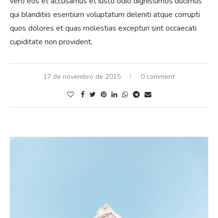
vero eos et accusamus et iusto odio dignissimos ducimus
qui blanditiis esentium voluptatum deleniti atque corrupti
quos dolores et quas molestias excepturi sint occaecati
cupiditate non provident,
17 de novembro de 2015
0 comment