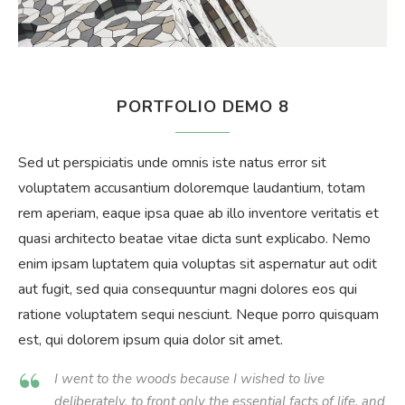
PORTFOLIO DEMO 8
Sed ut perspiciatis unde omnis iste natus error sit
voluptatem accusantium doloremque laudantium, totam
rem aperiam, eaque ipsa quae ab illo inventore veritatis et
quasi architecto beatae vitae dicta sunt explicabo. Nemo
enim ipsam luptatem quia voluptas sit aspernatur aut odit
aut fugit, sed quia consequuntur magni dolores eos qui
ratione voluptatem sequi nesciunt. Neque porro quisquam
est, qui dolorem ipsum quia dolor sit amet.
I went to the woods because I wished to live
deliberately, to front only the essential facts of life, and