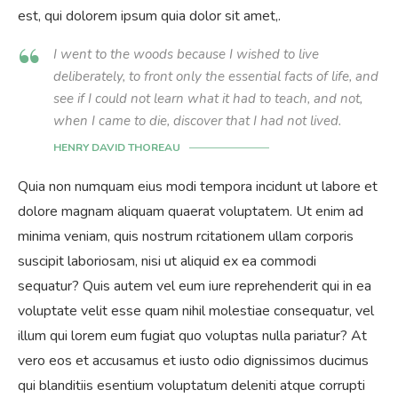
est, qui dolorem ipsum quia dolor sit amet,.
I went to the woods because I wished to live
deliberately, to front only the essential facts of life, and
see if I could not learn what it had to teach, and not,
when I came to die, discover that I had not lived.
HENRY DAVID THOREAU
Quia non numquam eius modi tempora incidunt ut labore et
dolore magnam aliquam quaerat voluptatem. Ut enim ad
minima veniam, quis nostrum rcitationem ullam corporis
suscipit laboriosam, nisi ut aliquid ex ea commodi
sequatur? Quis autem vel eum iure reprehenderit qui in ea
voluptate velit esse quam nihil molestiae consequatur, vel
illum qui lorem eum fugiat quo voluptas nulla pariatur? At
vero eos et accusamus et iusto odio dignissimos ducimus
qui blanditiis esentium voluptatum deleniti atque corrupti