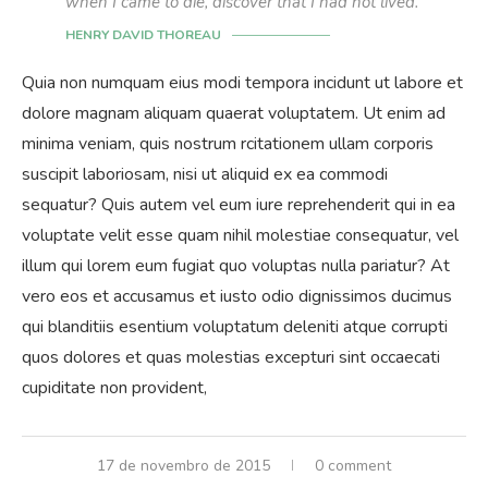
when I came to die, discover that I had not lived.
HENRY DAVID THOREAU
Quia non numquam eius modi tempora incidunt ut labore et
dolore magnam aliquam quaerat voluptatem. Ut enim ad
minima veniam, quis nostrum rcitationem ullam corporis
suscipit laboriosam, nisi ut aliquid ex ea commodi
sequatur? Quis autem vel eum iure reprehenderit qui in ea
voluptate velit esse quam nihil molestiae consequatur, vel
illum qui lorem eum fugiat quo voluptas nulla pariatur? At
vero eos et accusamus et iusto odio dignissimos ducimus
qui blanditiis esentium voluptatum deleniti atque corrupti
quos dolores et quas molestias excepturi sint occaecati
cupiditate non provident,
17 de novembro de 2015
0 comment