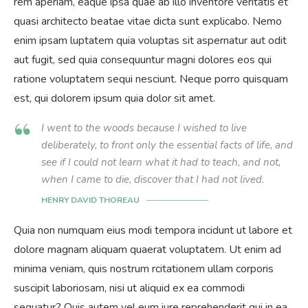
rem aperiam, eaque ipsa quae ab illo inventore veritatis et
quasi architecto beatae vitae dicta sunt explicabo. Nemo
enim ipsam luptatem quia voluptas sit aspernatur aut odit
aut fugit, sed quia consequuntur magni dolores eos qui
ratione voluptatem sequi nesciunt. Neque porro quisquam
est, qui dolorem ipsum quia dolor sit amet.
I went to the woods because I wished to live
deliberately, to front only the essential facts of life, and
see if I could not learn what it had to teach, and not,
when I came to die, discover that I had not lived.
HENRY DAVID THOREAU
Quia non numquam eius modi tempora incidunt ut labore et
dolore magnam aliquam quaerat voluptatem. Ut enim ad
minima veniam, quis nostrum rcitationem ullam corporis
suscipit laboriosam, nisi ut aliquid ex ea commodi
sequatur? Quis autem vel eum iure reprehenderit qui in ea