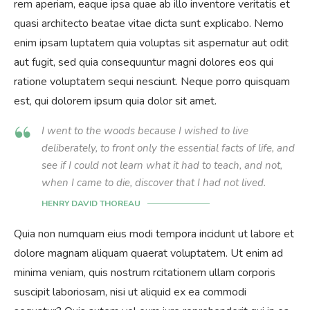
rem aperiam, eaque ipsa quae ab illo inventore veritatis et
quasi architecto beatae vitae dicta sunt explicabo. Nemo
enim ipsam luptatem quia voluptas sit aspernatur aut odit
aut fugit, sed quia consequuntur magni dolores eos qui
ratione voluptatem sequi nesciunt. Neque porro quisquam
est, qui dolorem ipsum quia dolor sit amet.
I went to the woods because I wished to live
deliberately, to front only the essential facts of life, and
see if I could not learn what it had to teach, and not,
when I came to die, discover that I had not lived.
HENRY DAVID THOREAU
Quia non numquam eius modi tempora incidunt ut labore et
dolore magnam aliquam quaerat voluptatem. Ut enim ad
minima veniam, quis nostrum rcitationem ullam corporis
suscipit laboriosam, nisi ut aliquid ex ea commodi