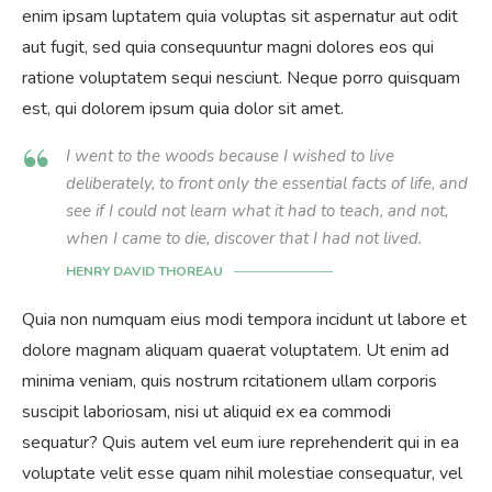
enim ipsam luptatem quia voluptas sit aspernatur aut odit
aut fugit, sed quia consequuntur magni dolores eos qui
ratione voluptatem sequi nesciunt. Neque porro quisquam
est, qui dolorem ipsum quia dolor sit amet.
I went to the woods because I wished to live
deliberately, to front only the essential facts of life, and
see if I could not learn what it had to teach, and not,
when I came to die, discover that I had not lived.
HENRY DAVID THOREAU
Quia non numquam eius modi tempora incidunt ut labore et
dolore magnam aliquam quaerat voluptatem. Ut enim ad
minima veniam, quis nostrum rcitationem ullam corporis
suscipit laboriosam, nisi ut aliquid ex ea commodi
sequatur? Quis autem vel eum iure reprehenderit qui in ea
voluptate velit esse quam nihil molestiae consequatur, vel