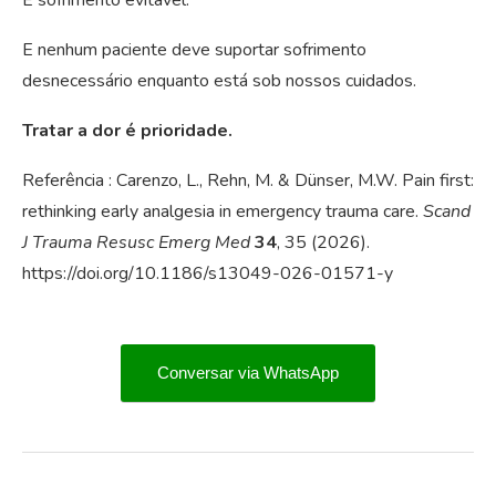
E nenhum paciente deve suportar sofrimento
desnecessário enquanto está sob nossos cuidados.
Tratar a dor é prioridade.
Referência : Carenzo, L., Rehn, M. & Dünser, M.W. Pain first:
rethinking early analgesia in emergency trauma care.
Scand
J Trauma Resusc Emerg Med
34
, 35 (2026).
https://doi.org/10.1186/s13049-026-01571-y
Conversar via WhatsApp