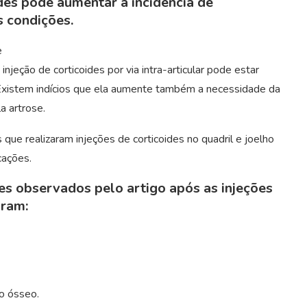
des pode aumentar a incidência de
s condições.
e
njeção de corticoides por via intra-articular pode estar
 Existem indícios que ela aumente também a necessidade da
la artrose.
ue realizaram injeções de corticoides no quadril e joelho
cações.
es observados pelo artigo após as injeções
oram:
to ósseo.