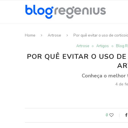
Home
Artrose
Por quê evitar o uso de cortic
Artrose
Artigos
Blog R
POR QUÊ EVITAR O USO DE
AR
Conheça o melhor 
4 de f
0