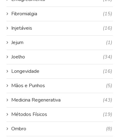
Fibromialgia
(15)
Injetáveis
(16)
Jejum
(1)
Joelho
(34)
Longevidade
(16)
Mãos e Punhos
(5)
Medicina Regenerativa
(43)
Métodos Físicos
(19)
Ombro
(8)