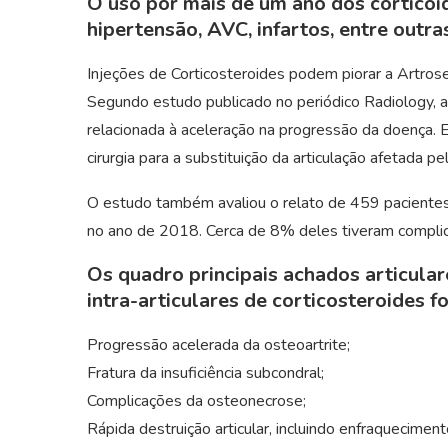
O uso por mais de um ano dos corticoi
hipertensão, AVC, infartos, entre outra
Injeções de Corticosteroides podem piorar a Artros
Segundo estudo publicado no periódico Radiology, a i
relacionada à aceleração na progressão da doença.
cirurgia para a substituição da articulação afetada pe
O estudo também avaliou o relato de 459 pacientes q
no ano de 2018. Cerca de 8% deles tiveram compli
Os quadro principais achados articular
intra-articulares de corticosteroides f
Progressão acelerada da osteoartrite;
Fratura da insuficiência subcondral;
Complicações da osteonecrose;
Rápida destruição articular, incluindo enfraquecimen