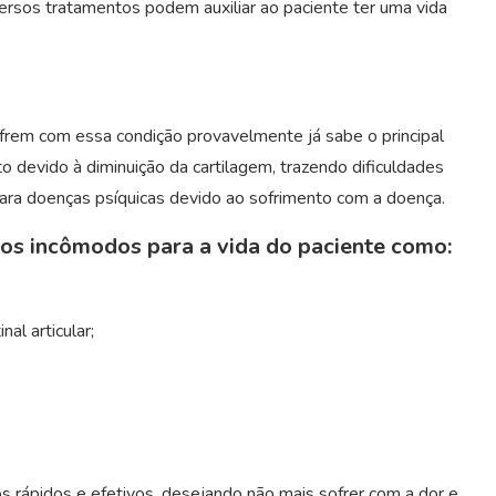
versos tratamentos podem auxiliar ao paciente ter uma vida
rem com essa condição provavelmente já sabe o principal
ito devido à diminuição da cartilagem, trazendo dificuldades
ra doenças psíquicas devido ao sofrimento com a doença.
ros incômodos para a vida do paciente como:
al articular;
 rápidos e efetivos, desejando não mais sofrer com a dor e